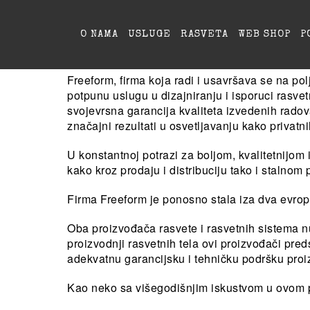
O NAMA
USLUGE
RASVETA
WEB SHOP
P
Freeform, firma koja radi i usavršava se na pol
potpunu uslugu u dizajniranju i isporuci rasve
svojevrsna garancija kvaliteta izvedenih radov
značajni rezultati u osvetljavanju kako privatn
U konstantnoj potrazi za boljom, kvalitetnijom
kako kroz prodaju i distribuciju tako i stalno
Firma Freeform je ponosno stala iza dva evro
Oba proizvođača rasvete i rasvetnih sistema nu
proizvodnji rasvetnih tela ovi proizvođači pre
adekvatnu garancijsku i tehničku podršku proi
Kao neko sa višegodišnjim iskustvom u ovom p