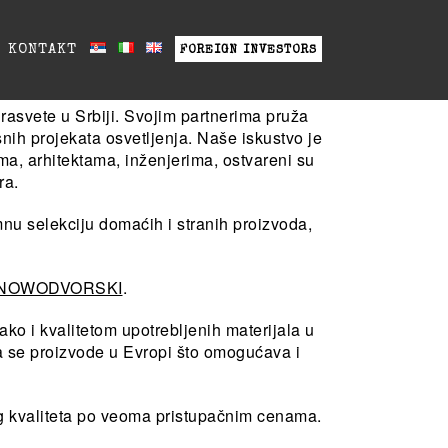
KONTAKT
FOREIGN INVESTORS
 rasvete u Srbiji. Svojim partnerima pruža
snih projekata osvetljenja. Naše iskustvo je
ma, arhitektama, inženjerima, ostvareni su
ra.
mnu selekciju domaćih i stranih proizvoda,
NOWODVORSKI
.
ko i kvalitetom upotrebljenih materijala u
da se proizvode u Evropi što omogućava i
g kvaliteta po veoma pristupačnim cenama.