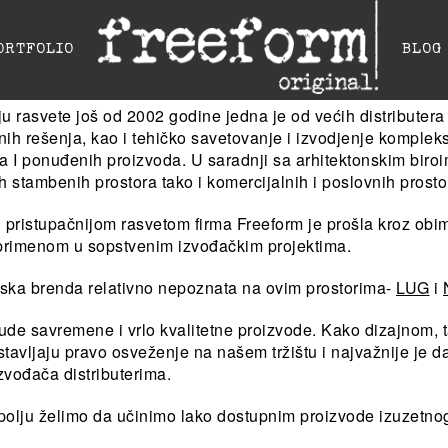
ORTFOLIO
BLOG
ju rasvete još od 2002 godine jedna je od većih distributera
tnih rešenja, kao i tehičko savetovanje i izvodjenje komplek
a I ponuđenih proizvoda. U saradnji sa arhitektonskim biroi
ih stambenih prostora tako i komercijalnih i poslovnih prosto
 i pristupačnijom rasvetom firma Freeform je prošla kroz obi
m primenom u sopstvenim izvođačkim projektima.
pska brenda relativno nepoznata na ovim prostorima-
LUG
i
de savremene i vrlo kvalitetne proizvode. Kako dizajnom, ta
dstavljaju pravo osveženje na našem tržištu i najvažnije je 
zvođača distributerima.
olju želimo da učinimo lako dostupnim proizvode izuzetno